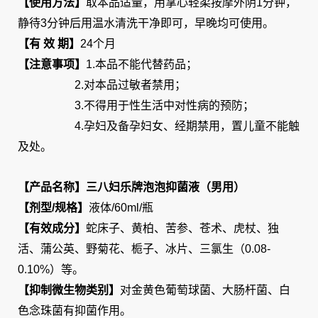
【使用方法】
取本品适量，用掌心轻柔按摩外阴1分钟，
静待3分钟后用温水清洗干净即可，早晚均可使用。
【有 效 期】
24个月
【注意事项】
1.本品不能代替药品；
2.对本品过敏者禁用；
3.不得用于性生活中对性病的预防；
4.孕妇及备孕妇女、经期禁用，置儿童不能触
及处。
【产品名称】三八妇乐牌泡泡抑菌液（男用）
【剂型/规格】
液体/60ml/瓶
【有效成分】
蛇床子、黄柏、苦参、苍术、虎杖、独
活、蒲公英、野菊花、栀子、冰片、三氯生（0.08-
0.10%）等。
【抑制微生物类别】
对金黄色葡萄球菌、大肠杆菌、白
色念珠菌有抑菌作用。